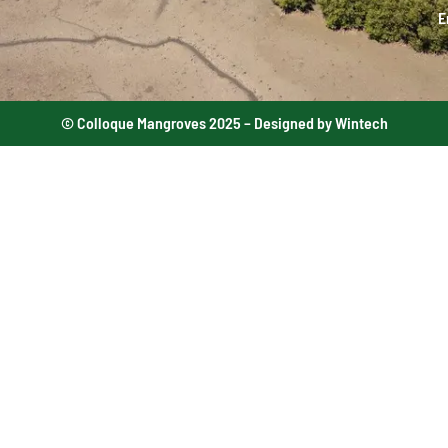
E
© Colloque Mangroves 2025 – Designed by Wintech