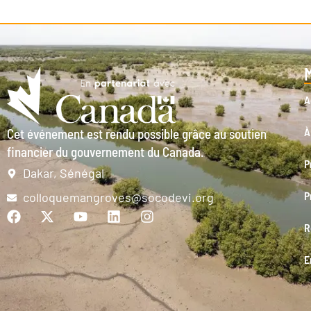
A
À
Cet événement est rendu possible grâce au soutien
financier du gouvernement du Canada.
P
Dakar, Sénégal
P
colloquemangroves@socodevi.org
R
E